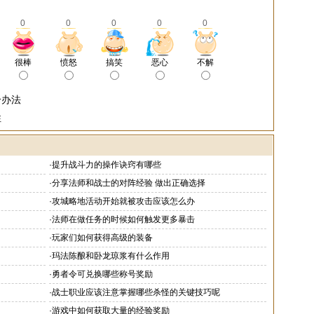
0
0
0
0
0
很棒
愤怒
搞笑
恶心
不解
个办法
性
·
提升战斗力的操作诀窍有哪些
·
分享法师和战士的对阵经验 做出正确选择
·
攻城略地活动开始就被攻击应该怎么办
·
法师在做任务的时候如何触发更多暴击
·
玩家们如何获得高级的装备
·
玛法陈酿和卧龙琼浆有什么作用
·
勇者令可兑换哪些称号奖励
·
战士职业应该注意掌握哪些杀怪的关键技巧呢
·
游戏中如何获取大量的经验奖励