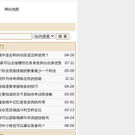
网站地图
门
戏中连击和内功应该怎样使用？
04-18
23玩家可以去做哪些任务来发挥出自身优势
07-11
个职业里面技能的数量最少一个职业
05-29
雨作为传奇师标志性的技能
11-11
游戏需要掌握很多的技巧
04-26
定要知道的关于原始传奇法阵攻略
05-05
服游戏中记忆套装发挥的作用
01-01
业在竞技场战斗时怎样走位
03-13
殿可以获取咆哮印术高级技能书
04-24
野外小怪也可以爆出装备吗？
08-26