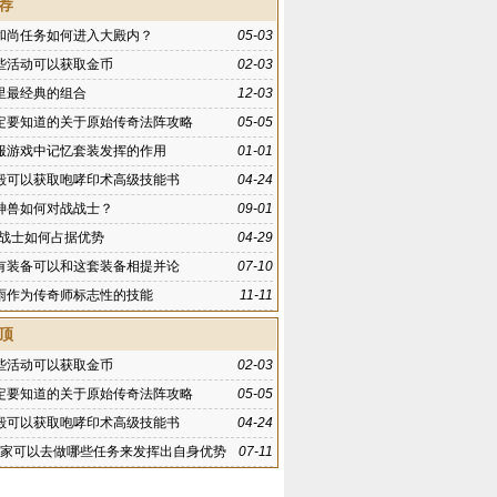
荐
和尚任务如何进入大殿内？
05-03
些活动可以获取金币
02-03
里最经典的组合
12-03
定要知道的关于原始传奇法阵攻略
05-05
服游戏中记忆套装发挥的作用
01-01
殿可以获取咆哮印术高级技能书
04-24
神兽如何对战战士？
09-01
K战士如何占据优势
04-29
有装备可以和这套装备相提并论
07-10
雨作为传奇师标志性的技能
11-11
顶
些活动可以获取金币
02-03
定要知道的关于原始传奇法阵攻略
05-05
殿可以获取咆哮印术高级技能书
04-24
23玩家可以去做哪些任务来发挥出自身优势
07-11