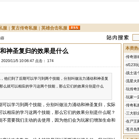
私服
|
复古传奇私服
|
英雄合击私服
内容
本类热
和神圣复归的效果是什么
·
传奇游
020/11/5 10:06:47 点击：
174
·
sf1
·
战士这
他们到了后期可以学习到两个技能，分别叫做法力涌动和神圣复
·
流星火
那么就可以相应的学习这两个技能，那么它们的效果分别是什么
·
玩传奇
·
玩家一
期可以学习到两个技能，分别叫做法力涌动和神圣复归，实际
·
传奇私
可以相应的学习这两个技能，那么它们的效果分别是什么呢？
·
三大职
能不需要我们主动的去使用，因为他们会为玩家们增加生命和
·
在尸王
·
苍月岛