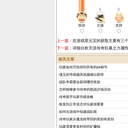
0
0
惊讶
欠揍
支持
上一篇：
在游戏里元宝的获取主要有三
下一篇：
详细分析天涯传奇狂暴之力属
相关文章
·
玩家如何尽快得到所有的pk称号
·
魂玉的等级越高就越难以获得
·
战队争霸赛会获得哪些奖励
·
怎样能够参与传奇的怒战沙场活动
·
传奇新手玩家升级攻略
·
恢复到正常状态对玩家很重要
·
如何在游戏中组建战队呢
·
传奇玩家从魔龙岭带回的奖励有差别
·
玩家需要更多时间挖矿赚钱