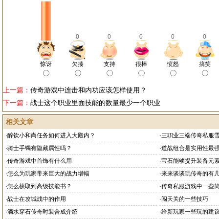
0
0
0
0
0
惊讶
欠揍
支持
很棒
愤怒
搞笑
上一篇：
传奇游戏中连击和内功应该怎样使用？
下一篇：
战士这个职业里面技能的数量最少一个职业
相关文章
·
醉饮小和尚任务如何进入大殿内？
·
三职业三端传奇私服
·
骑士手镯有隐藏属性吗？
·
道战组合是实用性最
·
传奇游戏中首饰有什么用
·
宝石能够提升装备元
·
怎么为玩家带来巨大的战力增幅
·
来来谈谈玩传奇的有
·
怎么获取到高级技能书？
·
传奇私服游戏中一些
·
战士在攻城战中的作用
·
闯天关的一些技巧
·
滴水穿石传奇时装合成介绍
·
给新玩家一些玩的建