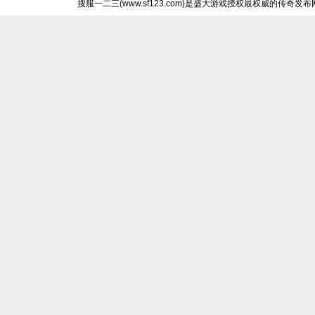
搜服一二三(www.sf123.com)是盛大游戏授权最权威的传奇发布