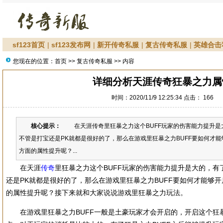
sf123首页
|
sf123发布网
|
新开传奇私服
|
复古传奇私服
|
英雄合击
您现在的位置：
首页
>>
复古传奇私服
>> 内容
详细分析天涯传奇狂暴之力属
时间：2020/11/9 12:25:34 点击：
166
核心提示：
在天涯传奇里狂暴之力这个BUFF玩家的伤害能力提升是
不管是打宝还是PK就都是很好的了，那么在游戏里狂暴之力BUFF要如何才
方面的属性提升呢？...
在天涯
传奇
里狂暴之力这个BUFF玩家的伤害能力提升是大的，有
还是PK就都是很好的了，那么在游戏里狂暴之力BUFF要如何才能够
的属性提升呢？接下来就和大家说说游戏里狂暴之力玩法。
在游戏里狂暴之力BUFF一般是土豪玩家才会开启的，开启这个狂暴B