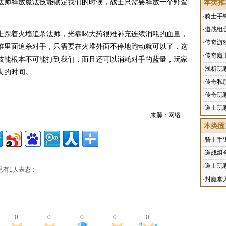
法师释放魔法技能锁定我们的时候，战士只需要释放一个野蛮
本类推
·
骑士手
·
道战组
踩着火墙追杀法师，光靠喝大药很难补充连续消耗的血量，
·
传奇游
堆里面追杀对手，只需要在火堆外面不停地跑动就可以了，这
·
传奇魔
技能根本不可能打到我们，而且还可以消耗对手的蓝量，玩家
·
浅析玩
失的时间。
·
传奇私
·
传奇玩
·
道士玩
来源：网络
本类固
·
骑士手
·
道战组
·
道士玩
已有
1
人表态：
·
封魔堂
0
0
0
0
0