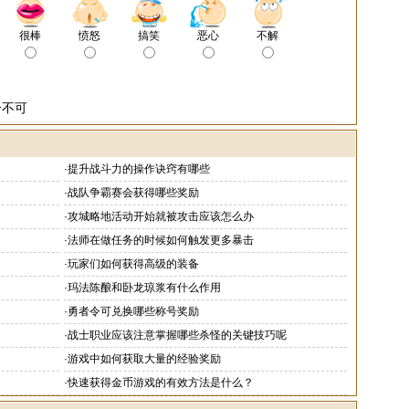
很棒
愤怒
搞笑
恶心
不解
一不可
·
提升战斗力的操作诀窍有哪些
·
战队争霸赛会获得哪些奖励
·
攻城略地活动开始就被攻击应该怎么办
·
法师在做任务的时候如何触发更多暴击
·
玩家们如何获得高级的装备
·
玛法陈酿和卧龙琼浆有什么作用
·
勇者令可兑换哪些称号奖励
·
战士职业应该注意掌握哪些杀怪的关键技巧呢
·
游戏中如何获取大量的经验奖励
·
快速获得金币游戏的有效方法是什么？