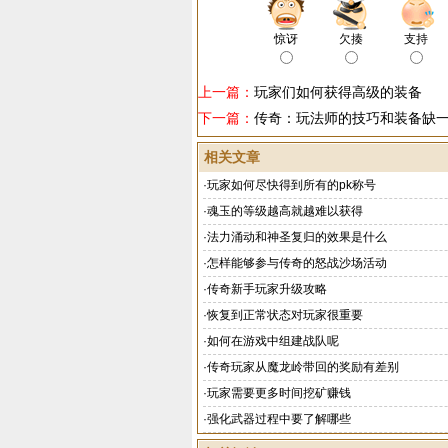
惊讶
欠揍
支持
上一篇：
玩家们如何获得高级的装备
下一篇：
传奇：玩法师的技巧和装备缺
相关文章
·
玩家如何尽快得到所有的pk称号
·
魂玉的等级越高就越难以获得
·
法力涌动和神圣复归的效果是什么
·
怎样能够参与传奇的怒战沙场活动
·
传奇新手玩家升级攻略
·
恢复到正常状态对玩家很重要
·
如何在游戏中组建战队呢
·
传奇玩家从魔龙岭带回的奖励有差别
·
玩家需要更多时间挖矿赚钱
·
强化武器过程中要了解哪些