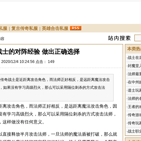
私服
|
复古传奇私服
|
英雄合击私服
内容
本类热
战士的对阵经验 做出正确选择
·
战士在
020/12/4 10:24:56 点击：
149
·
封魔堂
·
法师最
传奇战士是近距离攻击角色，而法师正好相反，是远距离魔法攻击
·
在中州
，如果没有学习高级烈火，那么可以采用隔位刺杀的方式攻击法
·
道士玩
·
法师的
距离攻击角色，而法师正好相反，是远距离魔法攻击角色，因
·
王者的
没有学习高级烈火，那么可以采用隔位刺杀的方式攻击法师，
·
传奇游
，这样做没有任何意义。
·
传奇玩
·
战士职
直接释放半月攻击法师，一旦法师的魔法盾被打破，那么就