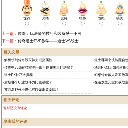
0
0
0
0
0
惊讶
欠揍
支持
很棒
愤怒
搞笑
上一篇：
传奇：玩法师的技巧和装备缺一不可
下一篇：
传奇道士PVP教学——道士VS战士
相关文章
·
解析仗剑传奇毁灭神力戒指属性
·
道士哪两个技能配合
·
传奇中35级的技能书一般可以在哪里打到呢？
·
法师PK战士如何占据
·
道士PK技巧大揭秘
·
幻想传奇散人发家致
·
后期哪个职业战斗力比较强呢？
·
在游戏里元宝的获取
·
苍月岛野外小怪也可以爆出装备吗？
相关评论
暂时还没有评论
发表我的评论