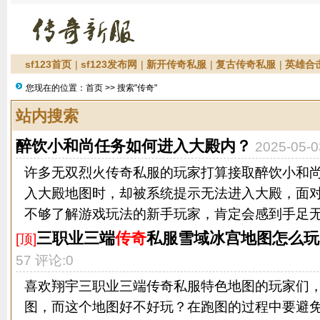
sf123首页
|
sf123发布网
|
新开传奇私服
|
复古传奇私服
|
英雄合
您现在的位置：
首页
>> 搜索"传奇"
站内搜索
醉饮小和尚任务如何进入大殿内？
2025-05
许多无双烈火传奇私服的玩家打算接取醉饮小和
入大殿地图时，却被系统提示无法进入大殿，面
不够了解游戏玩法的新手玩家，肯定会感到手足无措
三职业三端
传奇
私服雪域冰宫地图怎么玩
[顶]
57 评论:0
喜欢翔宇三职业三端传奇私服特色地图的玩家们
图，而这个地图好不好玩？在跑图的过程中要避